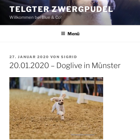
Zum
TELGTER ZWERGPUDEL
Inhalt
Willkommen bei Blue & Co!
springen
Menü
VERÖFFENTLICHT
27. JANUAR 2020
VON
SIGRID
AM
20.01.2020 – Doglive in Münster