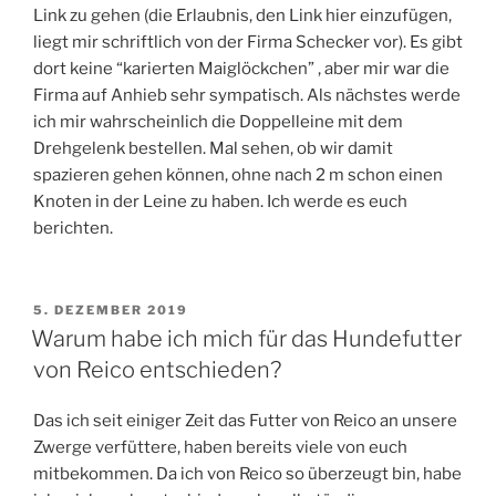
Link zu gehen (die Erlaubnis, den Link hier einzufügen,
liegt mir schriftlich von der Firma Schecker vor). Es gibt
dort keine “karierten Maiglöckchen” , aber mir war die
Firma auf Anhieb sehr sympatisch. Als nächstes werde
ich mir wahrscheinlich die Doppelleine mit dem
Drehgelenk bestellen. Mal sehen, ob wir damit
spazieren gehen können, ohne nach 2 m schon einen
Knoten in der Leine zu haben. Ich werde es euch
berichten.
VERÖFFENTLICHT
5. DEZEMBER 2019
AM
Warum habe ich mich für das Hundefutter
von Reico entschieden?
Das ich seit einiger Zeit das Futter von Reico an unsere
Zwerge verfüttere, haben bereits viele von euch
mitbekommen. Da ich von Reico so überzeugt bin, habe