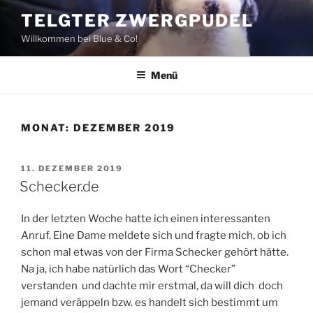
Zum
TELGTER ZWERGPUDEL
Inhalt
Willkommen bei Blue & Co!
springen
Menü
MONAT:
DEZEMBER 2019
VERÖFFENTLICHT
11. DEZEMBER 2019
AM
Schecker.de
In der letzten Woche hatte ich einen interessanten
Anruf. Eine Dame meldete sich und fragte mich, ob ich
schon mal etwas von der Firma Schecker gehört hätte.
Na ja, ich habe natürlich das Wort “Checker”
verstanden und dachte mir erstmal, da will dich doch
jemand veräppeln bzw. es handelt sich bestimmt um